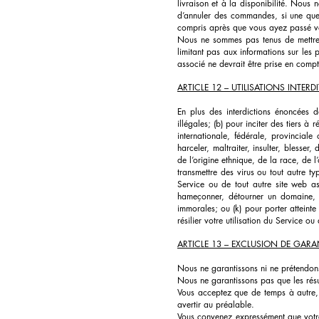
livraison et à la disponibilité. Nous 
d’annuler des commandes, si une quelc
compris après que vous ayez passé 
Nous ne sommes pas tenus de mettre à 
limitant pas aux informations sur les 
associé ne devrait être prise en compt
ARTICLE 12 – UTILISATIONS INTERDI
En plus des interdictions énoncées da
illégales; (b) pour inciter des tiers à
internationale, fédérale, provinciale
harceler, maltraiter, insulter, blesser
de l’origine ethnique, de la race, de 
transmettre des virus ou tout autre t
Service ou de tout autre site web ass
hameçonner, détourner un domaine, e
immorales; ou (k) pour porter atteinte
résilier votre utilisation du Service ou
ARTICLE 13 – EXCLUSION DE GARAN
Nous ne garantissons ni ne prétendons
Nous ne garantissons pas que les résult
Vous acceptez que de temps à autre, 
avertir au préalable.
Vous convenez expressément que votre ut