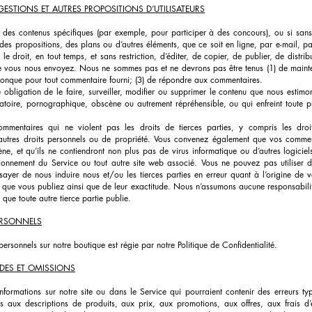
ESTIONS ET AUTRES PROPOSITIONS D’UTILISATEURS
 des contenus spécifiques (par exemple, pour participer à des concours), ou si sa
des propositions, des plans ou d’autres éléments, que ce soit en ligne, par e-mail, pa
droit, en tout temps, et sans restriction, d’éditer, de copier, de publier, de distribue
 vous nous envoyez. Nous ne sommes pas et ne devrons pas être tenus (1) de mainten
onque pour tout commentaire fourni; (3) de répondre aux commentaires.
bligation de le faire, surveiller, modifier ou supprimer le contenu que nous estimons,
matoire, pornographique, obscène ou autrement répréhensible, ou qui enfreint toute pr
mentaires qui ne violent pas les droits de tierces parties, y compris les droi
 d’autres droits personnels ou de propriété. Vous convenez également que vos comme
cène, et qu’ils ne contiendront non plus pas de virus informatique ou d’autres logiciel
ionnement du Service ou tout autre site web associé. Vous ne pouvez pas utiliser d
ayer de nous induire nous et/ou les tierces parties en erreur quant à l’origine de 
 que vous publiez ainsi que de leur exactitude. Nous n’assumons aucune responsabili
ue toute autre tierce partie publie.
ERSONNELS
rsonnels sur notre boutique est régie par notre Politique de Confidentialité.
UDES ET OMISSIONS
s informations sur notre site ou dans le Service qui pourraient contenir des erreurs 
ves aux descriptions de produits, aux prix, aux promotions, aux offres, aux frais d