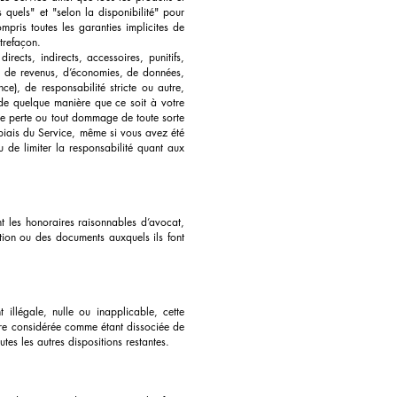
 quels" et "selon la disponibilité" pour
ompris toutes les garanties implicites de
trefaçon.
ects, indirects, accessoires, punitifs,
s, de revenus, d’économies, de données,
e), de responsabilité stricte ou autre,
e de quelque manière que ce soit à votre
oute perte ou tout dommage de toute sorte
 biais du Service, même si vous avez été
ou de limiter la responsabilité quant aux
t les honoraires raisonnables d’avocat,
ation ou des documents auxquels ils font
illégale, nulle ou inapplicable, cette
tre considérée comme étant dissociée de
utes les autres dispositions restantes.