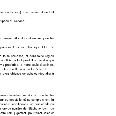
enu du Service) sans préavis et en tout
ruption du Service.
s peuvent être disponibles en quantités
pparaissent sur notre boutique. Nous ne
 à toute personne, et dans toute région
quantités de tout produit ou service que
vis préalable, à notre seule discrétion.
te est nulle là où la loi l’interdit.
ous avez obtenue ou achetée répondra à
le discrétion, réduire ou annuler les
par ou depuis le même compte client, la
s où nous modifierions une commande ou
uration/au numéro de téléphone fourni au
tre seul jugement, pourraient sembler