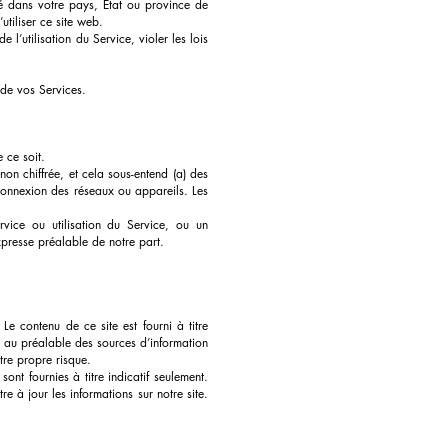
té dans votre pays, État ou province de
tiliser ce site web.
 l’utilisation du Service, violer les lois
 de vos Services.
 ce soit.
on chiffrée, et cela sous-entend (a) des
connexion des réseaux ou appareils. Les
vice ou utilisation du Service, ou un
xpresse préalable de notre part.
e contenu de ce site est fourni à titre
r au préalable des sources d’information
tre propre risque.
ont fournies à titre indicatif seulement.
 à jour les informations sur notre site.