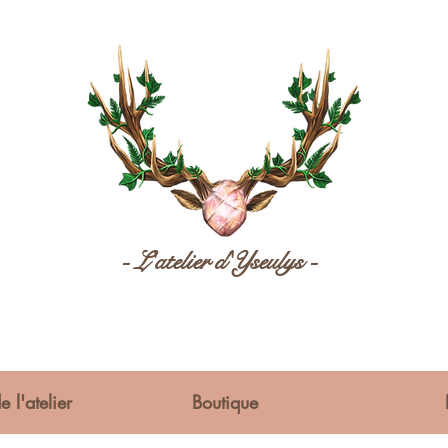
- L'atelier d'Yseulys -
e l'atelier
Boutique