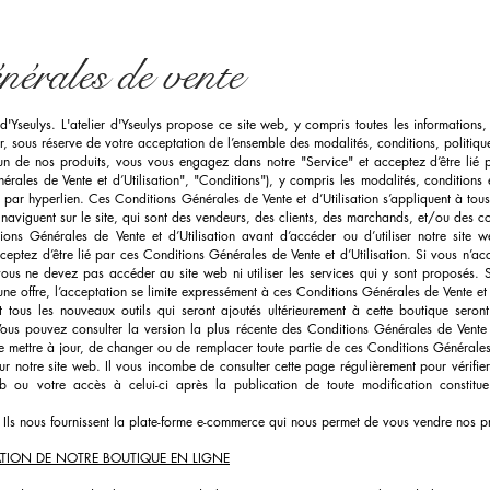
nérales de vente
d'Yseulys. L'atelier d'Yseulys propose ce site web, y compris toutes les informations, t
ur, sous réserve de votre acceptation de l’ensemble des modalités, conditions, politique
 un de nos produits, vous vous engagez dans notre "Service" et acceptez d’être lié p
ales de Vente et d’Utilisation", "Conditions"), y compris les modalités, conditions et
s par hyperlien. Ces Conditions Générales de Vente et d’Utilisation s’appliquent à tous 
ui naviguent sur le site, qui sont des vendeurs, des clients, des marchands, et/ou des c
itions Générales de Vente et d’Utilisation avant d’accéder ou d’utiliser notre site
eptez d’être lié par ces Conditions Générales de Vente et d’Utilisation. Si vous n’acc
ous ne devez pas accéder au site web ni utiliser les services qui y sont proposés. 
ne offre, l’acceptation se limite expressément à ces Conditions Générales de Vente et d
et tous les nouveaux outils qui seront ajoutés ultérieurement à cette boutique seron
Vous pouvez consulter la version la plus récente des Conditions Générales de Vente e
 mettre à jour, de changer ou de remplacer toute partie de ces Conditions Générales d
ur notre site web. Il vous incombe de consulter cette page régulièrement pour vérifier
web ou votre accès à celui-ci après la publication de toute modification constit
Ils nous fournissent la plate-forme e-commerce qui nous permet de vous vendre nos pr
SATION DE NOTRE BOUTIQUE EN LIGNE