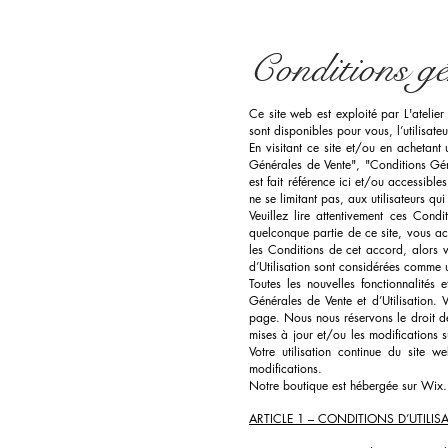
Conditions gé
Ce site web est exploité par L'atelier 
sont disponibles pour vous, l’utilisate
En visitant ce site et/ou en achetant
Générales de Vente", "Conditions Génér
est fait référence ici et/ou accessible
ne se limitant pas, aux utilisateurs q
Veuillez lire attentivement ces Cond
quelconque partie de ce site, vous acc
les Conditions de cet accord, alors v
d’Utilisation sont considérées comme u
Toutes les nouvelles fonctionnalités 
Générales de Vente et d’Utilisation. 
page. Nous nous réservons le droit de
mises à jour et/ou les modifications s
Votre utilisation continue du site 
modifications.
Notre boutique est hébergée sur Wix. 
ARTICLE 1 – CONDITIONS D’UTILI