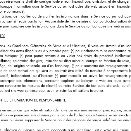
nous réservons le droit de corriger toute erreur, inexactitude, omission, et de change
onque information dans le Service ou sur tout autre site web associé est inexacte, 
votre commande).
jour, de modifier ou de clarifier les informations dans le Service ou sur tout autr
prix, sauf si requis par la loi. Aucune date définie de mise à jour ou d’actualisation d
e pour conclure que les informations dans le Service ou sur tout autre site web associ
TES
ns les Conditions Générales de Vente et d’Utilisation, il vous est interdit d’utilise
 réaliser des actes illégaux ou à y prendre part; (c) pour enfreindre toute ordonnance r
 ou étatique; (d) pour porter atteinte à ou violer nos droits de propriété intellectue
, diffamer, calomnier, dénigrer, intimider ou discriminer quiconque en fonction du sexe, 
l’âge, de l’origine nationale, ou d’un handicap; (f) pour soumettre des renseignements 
ype de code malveillant qui sera ou pourrait être utilisé de manière à compromettre l
ocié, indépendant, ou d’Internet; (h) pour recueillir ou suivre les renseignements pe
xtorquer des informations, parcourir, explorer ou balayer le web (ou toute autre 
 ou contourner les mesures de sécurité de notre Service, de tout autre site web, ou d’
 de tout site web connexe pour avoir enfreint les utilisations interdites.
TIES ET LIMITATION DE RESPONSABILITÉ
 en aucun cas que votre utilisation de notre Service sera ininterrompue, rapide, sécur
ats qui pourraient être obtenus par le biais de l’utilisation du Service seront exacts o
nous puissions supprimer le Service pour des périodes de temps indéfinies ou annul
ilisation du Service, ou votre incapacité à utiliser celui-ci, est à votre seul risque. 