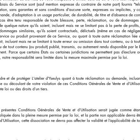
biais du Service sont (sauf mention expresse du contraire de notre part) fournis "tels
tation, sans garanties et sans conditions d'aucune sorte, expresses ou implicites, y c
ande, d’adaptation à un usage particulier, de durabilité, de titre et d’absence de con
cas être tenu responsable de toute blessure, perte, réclamation, ou de dommages dir
quelque nature qu’ils soient, incluant mais ne se limitant pas à la perte de profit
mmages similaires, qu’ils soient contractuels, délictuels (même en cas de négligenc
t service ou produit provenant de ce Service, ou quant à toute autre réclamation lié
uit, incluant mais ne se limitant à toute erreur ou omission dans tout contenu, ou à t
ou de tout contenu (ou produit) publié, transmis, ou autrement rendu disponible par le
ennent. Parce que certains États ou certaines juridictions ne permettent pas d’exclure 
notre responsabilité sera limitée dans la mesure maximale permise par la loi.
re et de protéger L'atelier d'Yseulys quant à toute réclamation ou demande, incluan
 de ou découlant de votre violation de ces Conditions Générales de Vente et d’Utilis
te loi ou des droits d’un tiers.
résentes Conditions Générales de Vente et d’Utilisation serait jugée comme étant 
liquée dans la pleine mesure permise par la loi, et la partie non applicable devra ê
Utilisation, cette dissociation ne devra pas affecter la validité et l’applicabilité de to