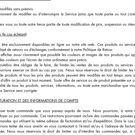
modifiés sans préavis.
moment de modifier ou d’interrompre le Service (ainsi que toute partie ou tout cont
s vous ou toute autre tierce partie de toute modification de prix, suspension ou inter
(le cas échéant)
 être exclusivement disponibles en ligne sur notre site web. Ces produits ou service
’objet de retours ou d’échanges conformément à notre Politique de Retour.
afficher aussi clairement que possible les couleurs et images de nos produits qui a
es couleurs par l’écran de votre ordinateur sera précis.
utefois être obligés de le faire, de limiter les ventes de nos produits ou services
rrions exercer ce droit au cas par cas. Nous nous réservons le droit de limiter les 
 de produits et tous les prix des produits peuvent être modifiés en tout temps sans a
’offrir un produit à tout moment. Toute offre de service ou de produit présentée sur ce si
ité de tous les produits, services, informations, ou toute autre marchandise que v
le Service sera corrigée.
ACTURATION ET DES INFORMATIONS DE COMPTE
user toute commande que vous passez auprès de nous. Nous pourrions, à notre seu
 foyer ou par commande. Ces restrictions pourraient inclure des commandes passées 
andes qui utilisent la même adresse de facturation et/ou d’expédition. Dans le ca
rrions tenter de vous avertir en vous contactant à l’e-mail et/ou à l’adresse de fact
 Nous nous réservons le droit de limiter ou d’interdire les commandes qui, à no