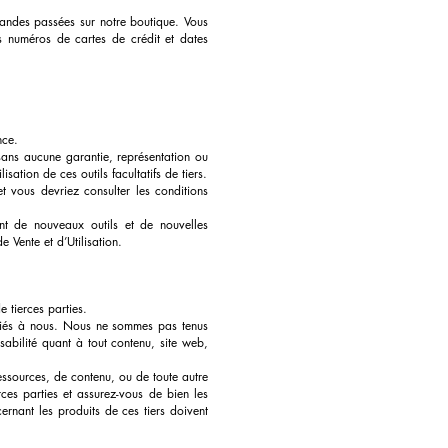
andes passées sur notre boutique. Vous
s numéros de cartes de crédit et dates
nce.
, sans aucune garantie, représentation ou
ation de ces outils facultatifs de tiers.
 et vous devriez consulter les conditions
ant de nouveaux outils et de nouvelles
 Vente et d’Utilisation.
 tierces parties.
ffiliés à nous. Nous ne sommes pas tenus
abilité quant à tout contenu, site web,
ssources, de contenu, ou de toute autre
erces parties et assurez-vous de bien les
rnant les produits de ces tiers doivent