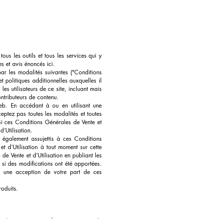
ous les outils et tous les services qui y
s et avis énoncés ici.
ar les modalités suivantes ("Conditions
 politiques additionnelles auxquelles il
les utilisateurs de ce site, incluant mais
ontributeurs de contenu.
 web. En accédant à ou en utilisant une
eptez pas toutes les modalités et toutes
Si ces Conditions Générales de Vente et
’Utilisation.
t également assujettis à ces Conditions
t d’Utilisation à tout moment sur cette
e Vente et d’Utilisation en publiant les
 si des modifications ont été apportées.
ue une acception de votre part de ces
oduits.