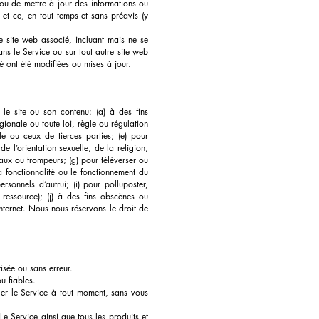
r ou de mettre à jour des informations ou
et ce, en tout temps et sans préavis (y
e site web associé, incluant mais ne se
ans le Service ou sur tout autre site web
é ont été modifiées ou mises à jour.
r le site ou son contenu: (a) à des fins
égionale ou toute loi, règle ou régulation
lle ou ceux de tierces parties; (e) pour
de l’orientation sexuelle, de la religion,
faux ou trompeurs; (g) pour téléverser ou
a fonctionnalité ou le fonctionnement du
rsonnels d’autrui; (i) pour polluposter,
ressource); (j) à des fins obscènes ou
Internet. Nous nous réservons le droit de
isée ou sans erreur.
u fiables.
er le Service à tout moment, sans vous
Le Service ainsi que tous les produits et