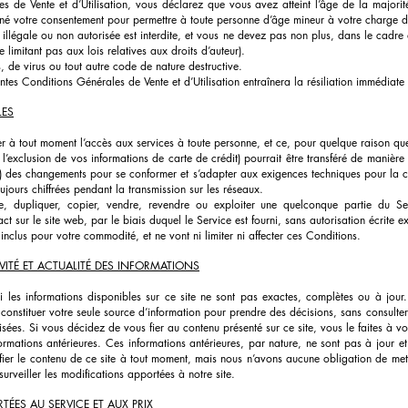
s de Vente et d’Utilisation, vous déclarez que vous avez atteint l’âge de la majori
é votre consentement pour permettre à toute personne d’âge mineur à votre charge d’u
n illégale ou non autorisée est interdite, et vous ne devez pas non plus, dans le cadre de
e limitant pas aux lois relatives aux droits d’auteur).
 de virus ou tout autre code de nature destructive.
entes Conditions Générales de Vente et d’Utilisation entraînera la résiliation immédiate
LES
er à tout moment l’accès aux services à toute personne, et ce, pour quelque raison que
exclusion de vos informations de carte de crédit) pourrait être transféré de manière n
(b) des changements pour se conformer et s’adapter aux exigences techniques pour la 
ujours chiffrées pendant la transmission sur les réseaux.
, dupliquer, copier, vendre, revendre ou exploiter une quelconque partie du Ser
 sur le site web, par le biais duquel le Service est fourni, sans autorisation écrite e
t inclus pour votre commodité, et ne vont ni limiter ni affecter ces Conditions.
IVITÉ ET ACTUALITÉ DES INFORMATIONS
es informations disponibles sur ce site ne sont pas exactes, complètes ou à jour. L
 constituer votre seule source d’information pour prendre des décisions, sans consulte
isées. Si vous décidez de vous fier au contenu présenté sur ce site, vous le faites à vo
ormations antérieures. Ces informations antérieures, par nature, ne sont pas à jour et s
ier le contenu de ce site à tout moment, mais nous n’avons aucune obligation de mettre
rveiller les modifications apportées à notre site.
TÉES AU SERVICE ET AUX PRIX