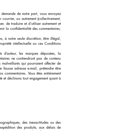
ns demande de notre part, vous envoyez
r courrier, ou autrement (collectivement,
r, de traduire et d’utiliser autrement et
ir la confidentialité des commentaires;
 à notre seule discrétion, être illégal,
opriété intellectuelle ou ces Conditions
ts d’auteur, les marques déposées, la
ntaires ne contiendront pas de contenu
s malveillants qui pourraient affecter de
e fausse adresse e-mail, prétendre être
vos commentaires. Vous êtes entièrement
té et déclinons tout engagement quant à
typographiques, des inexactitudes ou des
’expédition des produits, aux délais de