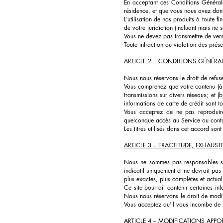
En acceptant ces Conditions Générale
résidence, et que vous nous avez donn
L’utilisation de nos produits à toute fi
de votre juridiction (incluant mais ne s
Vous ne devez pas transmettre de vers,
Toute infraction ou violation des prés
ARTICLE 2 – CONDITIONS GÉNÉRA
Nous nous réservons le droit de refus
Vous comprenez que votre contenu (à l’
transmissions sur divers réseaux; et 
informations de carte de crédit sont to
Vous acceptez de ne pas reproduire
quelconque accès au Service ou contact
Les titres utilisés dans cet accord son
ARTICLE 3 – EXACTITUDE, EXHAUST
Nous ne sommes pas responsables si l
indicatif uniquement et ne devrait pas
plus exactes, plus complètes et actual
Ce site pourrait contenir certaines inf
Nous nous réservons le droit de modif
Vous acceptez qu’il vous incombe de su
ARTICLE 4 – MODIFICATIONS APPOR