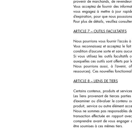
provenir de marchands, de revendeurs 
Vous acceptez de fournir des inform
vous engagez à mettre à jour rapide
d’expiration, pour que nous poussions
Pour plus de détails, veuillez consulter
ARTICLE 7 – OUTILS FACULTATIFS
Nous pourrions vous fournir l’accès à d
Vous reconnaissez et acceptez le fait 
condition d’aucune sorte et sans aucune
Si vous utilisez les outils facultatifs
auxquelles ces outils sont offerts par l
Nous pourrions aussi, à l’avenir, of
ressources). Ces nouvelles fonctionnal
ARTICLE 8 – LIENS DE TIERS
Certains contenus, produits et service
Les liens provenant de tierces partie
d’examiner ou d’évaluer le contenu ou
produit, service ou autre élément acces
Nous ne sommes pas responsables des p
transaction effectuée en rapport avec 
comprendre avant de vous engager dan
être soumises à ces mêmes tiers.