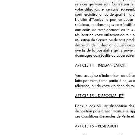
services qui vous sont fournis par le 
votre utilisation, et ce sans représen
commercialisation ou de qualité march
L'atelier d'Yseulys ne peut en aucun 
spéciaux, ou dommages consécutifs de 
aux coûts de remplacement ou tous do
résultant de votre utilisation de tou
utilisation du Service ou de tout prod
découlant de l’utilisation du Service 
avertis de la possibilité qu’ils survi
dommages consécutifs ou accessoires, 
ARTICLE 14 – INDEMNISATION
Vous acceptez d’indemniser, de défend
faite par toute tierce partie à cause
référence, ou de votre violation de tou
ARTICLE 15 – DISSOCIABILITÉ
Dans le cas où une disposition des p
disposition pourra néanmoins être app
ces Conditions Générales de Vente et d’
ARTICLE 16 – RÉSILIATION