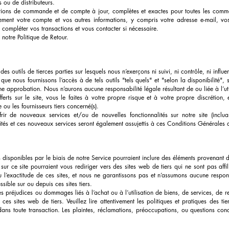
ou de distributeurs.
ations de commande et de compte à jour, complètes et exactes pour toutes les comm
ment votre compte et vos autres informations, y compris votre adresse e-mail, vo
 compléter vos transactions et vous contacter si nécessaire.
 notre Politique de Retour.
es outils de tierces parties sur lesquels nous n’exerçons ni suivi, ni contrôle, ni influe
que nous fournissons l’accès à de tels outils "tels quels" et "selon la disponibilité"
 approbation. Nous n’aurons aucune responsabilité légale résultant de ou liée à l’utilis
 offerts sur le site, vous le faites à votre propre risque et à votre propre discrétion,
e ou les fournisseurs tiers concerné(s).
frir de nouveaux services et/ou de nouvelles fonctionnalités sur notre site (inclu
ités et ces nouveaux services seront également assujettis à ces Conditions Générales de
s disponibles par le biais de notre Service pourraient inclure des éléments provenant de
s sur ce site pourraient vous rediriger vers des sites web de tiers qui ne sont pas a
 l’exactitude de ces sites, et nous ne garantissons pas et n’assumons aucune respons
sible sur ou depuis ces sites tiers.
réjudices ou dommages liés à l’achat ou à l’utilisation de biens, de services, de re
ces sites web de tiers. Veuillez lire attentivement les politiques et pratiques des ti
s toute transaction. Les plaintes, réclamations, préoccupations, ou questions conce