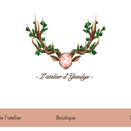
- L'atelier d'Yseulys -
e l'atelier
Boutique