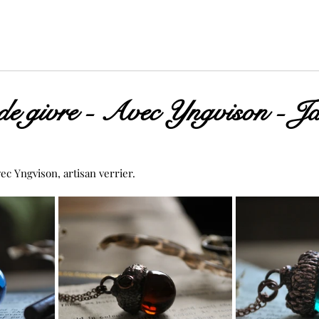
 de givre - Avec Yngvison - Ja
ec Yngvison, artisan verrier.