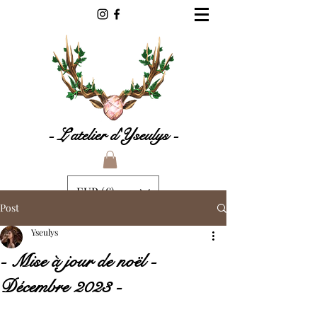
- L'atelier d'Yseulys -
EUR (€)
Post
Yseulys
- Mise à jour de noël -
Décembre 2023 -