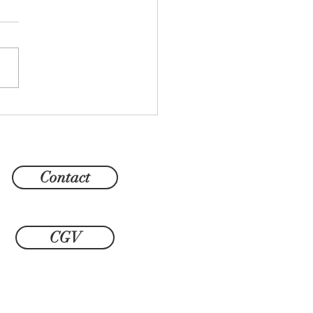
leur au bout du monde -
bre 2025 -
Contact
CGV