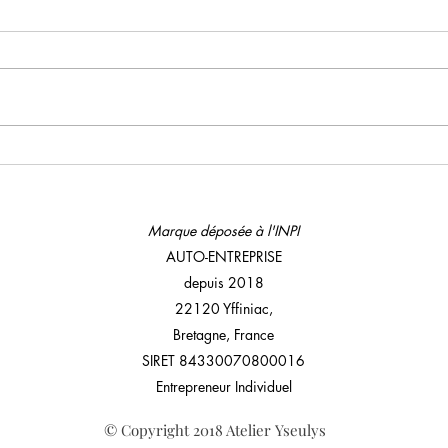
Les noyaux du monde - Décembre
Sorce
2025 -
Novem
Marque déposée à l'INPI
AUTO-ENTREPRISE
depuis 2018
22120 Yffiniac,
Bretagne, France
SIRET 84330070800016
Entrepreneur Individuel
© Copyright 2018 Atelier Yseulys