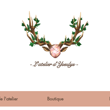
- L'atelier d'Yseulys -
e l'atelier
Boutique