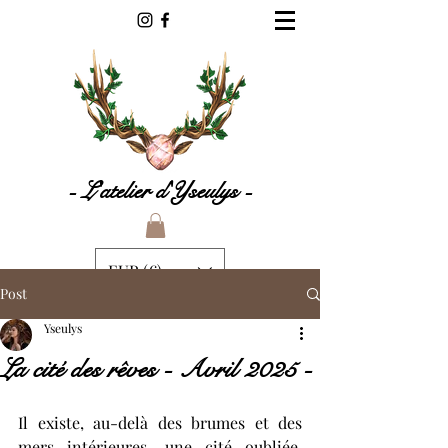
- L'atelier d'Yseulys -
EUR (€)
Post
Yseulys
La cité des rêves - Avril 2025 -
Il existe, au-delà des brumes et des 
mers intérieures, une cité oubliée, 