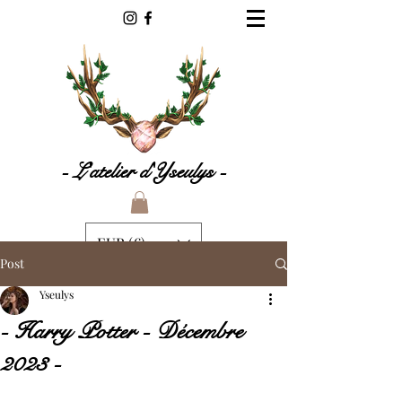
- L'atelier d'Yseulys -
EUR (€)
Post
Yseulys
- Harry Potter - Décembre
2023 -