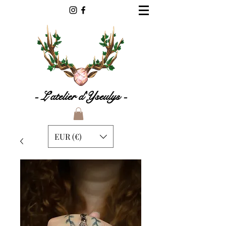
- L'atelier d'Yseulys -
EUR (€)