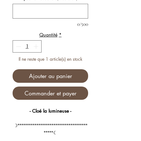
0/500
Quantité
*
Il ne reste que 1 article(s) en stock
Ajouter au panier
Commander et payer
- Cloé la lumineuse -
☽*************************************
*****☾